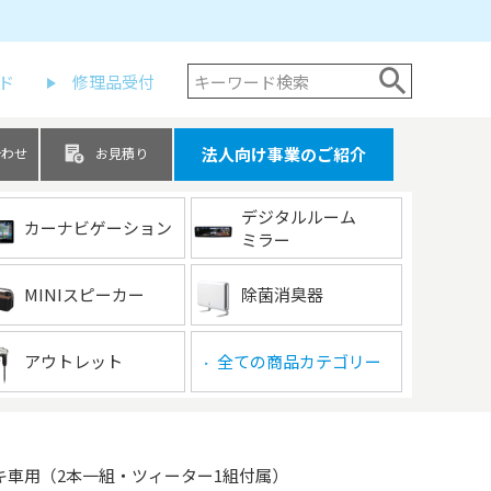
ド
修理品受付
法人向け事業のご紹介
合わせ
お見積り
デジタルルーム
カーナビゲーション
ミラー
MINIスピーカー
除菌消臭器
アウトレット
全ての商品カテゴリー
▶
ズキ車用（2本一組・ツィーター1組付属）