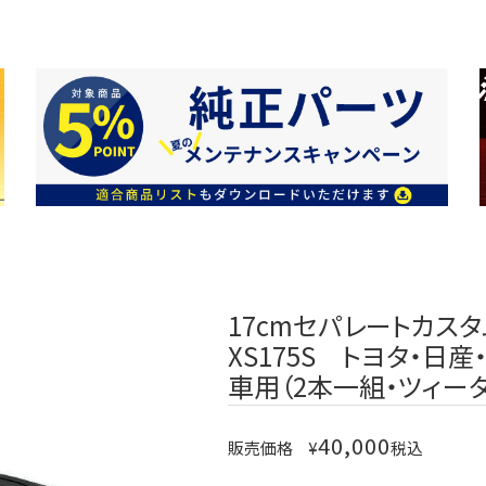
17cmセパレートカスタ
XS175S トヨタ・日
車用（2本一組・ツィー
40,000
販売価格
¥
税込