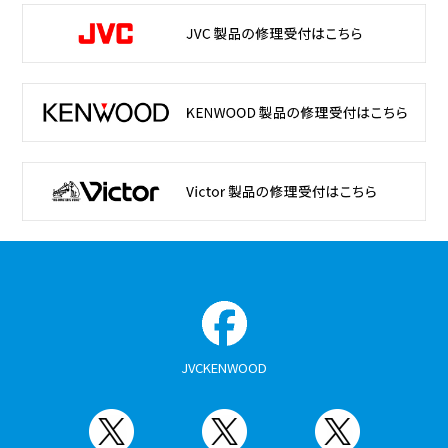
JVCKENWOOD