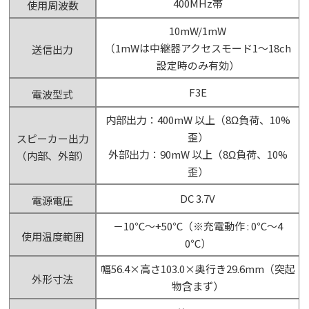
400MHz帯
使用周波数
10mW/1mW
（1mWは中継器アクセスモード1～18ch
送信出力
設定時のみ有効）
F3E
電波型式
内部出力：400mW 以上（8Ω負荷、10%
歪）
スピーカー出力
外部出力：90mW 以上（8Ω負荷、10%
（内部、外部）
歪）
DC 3.7V
電源電圧
－10℃～+50℃（※充電動作 : 0℃～4
使用温度範囲
0℃）
幅56.4×高さ103.0×奥行き29.6mm（突起
外形寸法
物含まず）