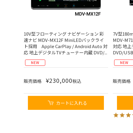
10V型フローティング ナビゲーション 彩
7V型18
速ナビ MDV-MX12F MiniLEDバックライ
MDV-M712
ト採用 Apple CarPlay / Android Auto 対
対応 地
応 地上デジタルTVチューナー内蔵 DVD/...
DVD/US
¥
230,000
販売価格
税込
販売価格
カートに入れる