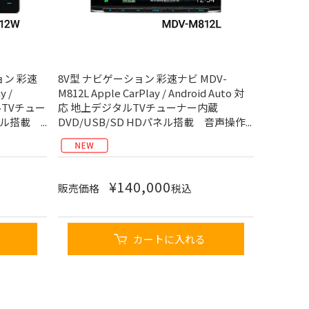
ョン 彩速
8V型 ナビゲーション 彩速ナビ MDV-
y /
M812L Apple CarPlay / Android Auto 対
タルTVチュー
応 地上デジタルTVチューナー内蔵
ル搭載 ...
DVD/USB/SD HDパネル搭載 音声操作...
¥
140,000
販売価格
税込
カートに入れる