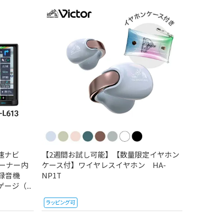
彩速ナビ
【2週間お試し可能】【数量限定イヤホン
ューナー内
ケース付】ワイヤレスイヤホン HA-
D録音機
NP1T
ジ（...