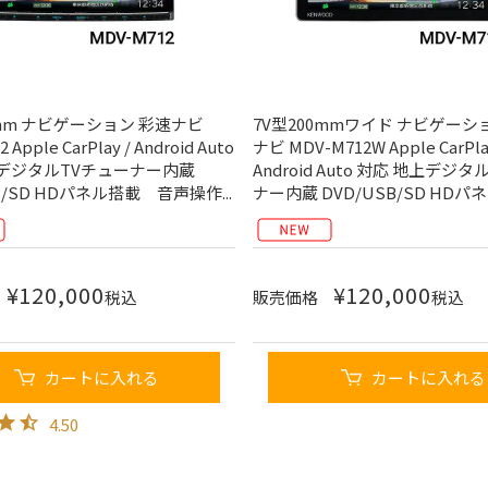
0mm ナビゲーション 彩速ナビ
7V型200mmワイド ナビゲーシ
 Apple CarPlay / Android Auto
ナビ MDV-M712W Apple CarPla
上デジタルTVチューナー内蔵
Android Auto 対応 地上デジ
B/SD HDパネル搭載 音声操作...
ナー内蔵 DVD/USB/SD HDパネ
¥
120,000
¥
120,000
税込
販売価格
税込
カートに入れる
カートに入れる
4.50