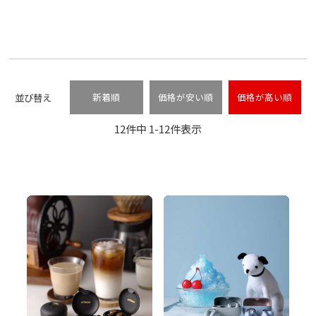
並び替え
新着順
価格が安い順
価格が高い順
12
件中
1
-
12
件表示
P
P
l
l
a
a
y
y
V
V
i
i
d
d
e
e