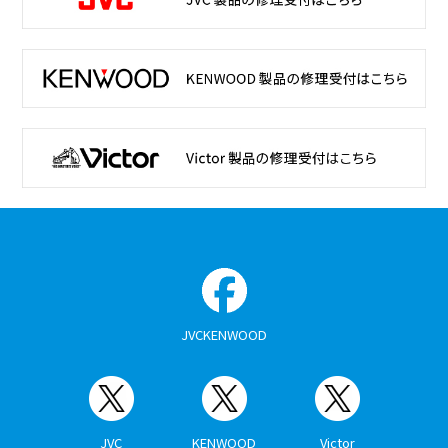
JVCKENWOOD
JVC
KENWOOD
Victor