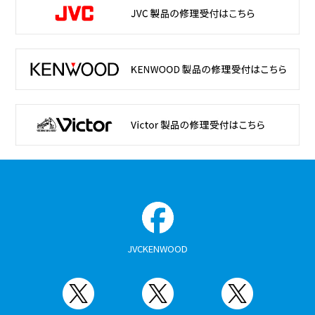
JVCKENWOOD