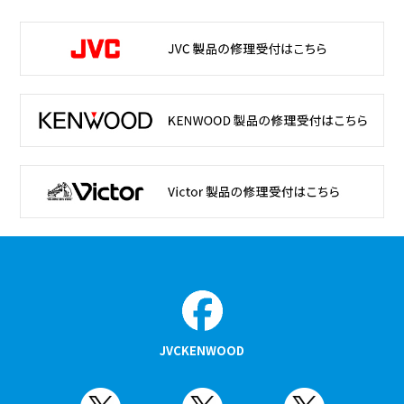
JVCKENWOOD