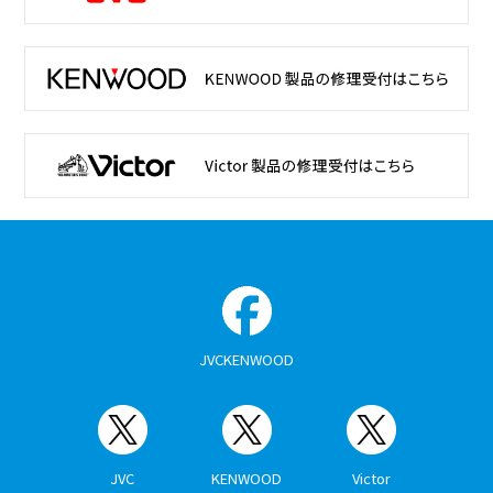
JVCKENWOOD
JVC
KENWOOD
Victor