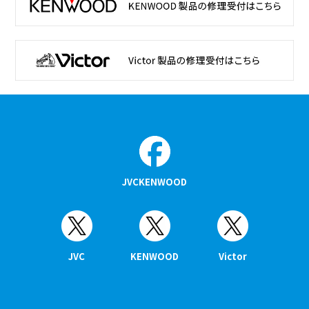
JVCKENWOOD
JVC
KENWOOD
Victor