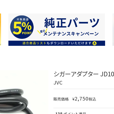
シガーアダプター JD104
JVC
2,750
販売価格
¥
税込
138
ポイント進呈