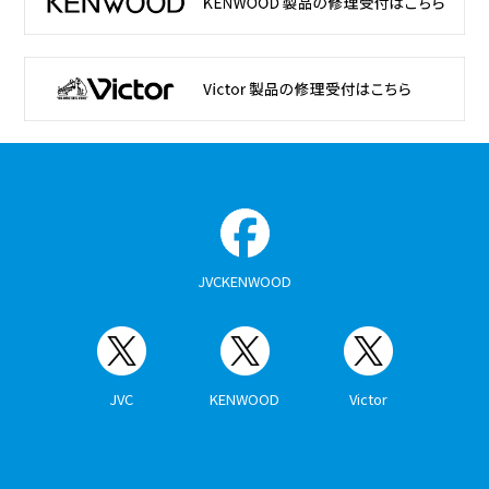
JVCKENWOOD
JVC
KENWOOD
Victor