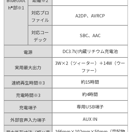
Bluetoot
距離
※2
h®部
※1
対応プロ
A2DP、AVRCP
ファイル
対応コー
SBC、AAC
デック
DC3.7V/内蔵リチウム充電池
電源
3W×2（ツィーター）＋14W（ウー
実用最大出力
ファー）
約15時間
連続再生時間
※3
約4時間
充電時間
※3
専用USB端子
充電端子
AUX IN
外部音声入力端子
166mm×102mm×50mm（突起物