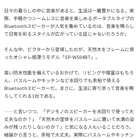
日々の暮らしの中に音楽があると、生活は一層豊かになる。実
際、手軽かつシームレスに音楽を楽しめるポータブルタイプの
Bluetoothスピーカーが人気を集めているのは、音楽を鳴らし
て日常を彩るスタイルが広がっている証じゃないだろうか。
そんな中、ビクターから登場したのが、天然木をフレームに使
ったオシャレ感漂うモデル「SP-WS04BT」。
高い防水性能を備えているおかげで、リビングや寝室はもちろ
ん、バスルームやキッチンなど水回りでも余裕で使える
Bluetoothスピーカーだ。まさに、生活に寄り添って音楽を鳴
らしてくれる1台である。
……と言いつつ、「デジモノのスピーカーを水回りで使って大
丈夫なのか？」「天然木の筐体をバスルームに置いて水滴の染
みが残ったりしないのか？」と気になる人もいることだろう。
結論から言うと、余裕で大丈夫。実際にバスルームやキッチン