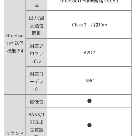
Bluetooth®標準規格 Ver. 5.1
式
出力/最
Class 2 / 約10m
大通信
距離
Bluetoo
th® 送信
対応プ
機能※4
A2DP
ロファ
イル
対応コ
SBC
ーデッ
ク
●
重低音
BASS/T
REBLE
●
音質調
サウンド