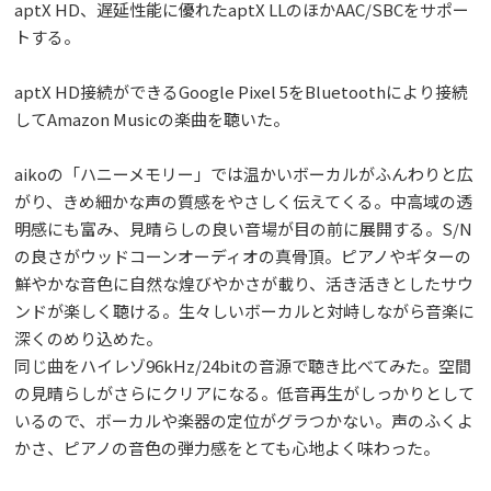
aptX HD、遅延性能に優れたaptX LLのほかAAC/SBCをサポー
トする。
aptX HD接続ができるGoogle Pixel 5をBluetoothにより接続
してAmazon Musicの楽曲を聴いた。
aikoの「ハニーメモリー」では温かいボーカルがふんわりと広
がり、きめ細かな声の質感をやさしく伝えてくる。中高域の透
明感にも富み、見晴らしの良い音場が目の前に展開する。S/N
の良さがウッドコーンオーディオの真骨頂。ピアノやギターの
鮮やかな音色に自然な煌びやかさが載り、活き活きとしたサウ
ンドが楽しく聴ける。生々しいボーカルと対峙しながら音楽に
深くのめり込めた。
同じ曲をハイレゾ96kHz/24bitの音源で聴き比べてみた。空間
の見晴らしがさらにクリアになる。低音再生がしっかりとして
いるので、ボーカルや楽器の定位がグラつかない。声のふくよ
かさ、ピアノの音色の弾力感をとても心地よく味わった。