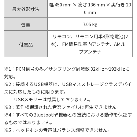
幅 450 mm × 高さ 136 mm × 奥行き 29
最大外形寸法
0 mm
7.05 kg
質量
リモコン、リモコン用単4形乾電池(2
本)、 FM簡易型室内アンテナ、AMルー
付属品
プアンテナ
※1：PCM信号のみ／サンプリング周波数 32kHz～192kHzに
対応。
※2：接続するUSB機器は、USBマスストレージクラスデバイ
スに対応したものに限ります。
USBメモリーは付属しておりません。
※3：著作権保護された音楽ファイルは再生できません。
※4：すべてのBluetooth®機器との接続における動作を保証す
るものではありません。
※5：ヘッドホンの音声はバランス調整できません。