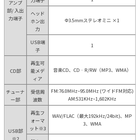
力端子
アンプ
部/ 入出
ヘッド
力端子
Φ3.5mmステレオミニ ×1
ホン出
力
USB端
1
子
再生可
音楽CD、CD‐R/RW（MP3、WMA）
CD部
能メデ
ィア
FM:76.0MHz~95.0MHz (ワイドFM対応)
チューナ
受信周
AM:531KHz~1,602KHz
ー部
波数
再生フ
WAV/FLAC（最大192kHz/24bit)、MP
ォーマ
3、WMA
ット※3
USB部
※2