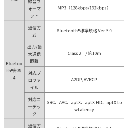
録音フ
MP3（128kbps/192kbps）
ォーマ
ット
通信方
Bluetooth®標準規格 Ver. 5.0
式
出力/最
Class 2 / 約10m
大通信
距離
Bluetoo
th®部※
対応プ
4
A2DP, AVRCP
ロファ
イル
対応コ
SBC、AAC、aptX、aptX HD、aptX Lo
ーデッ
wLatency
ク
通信方