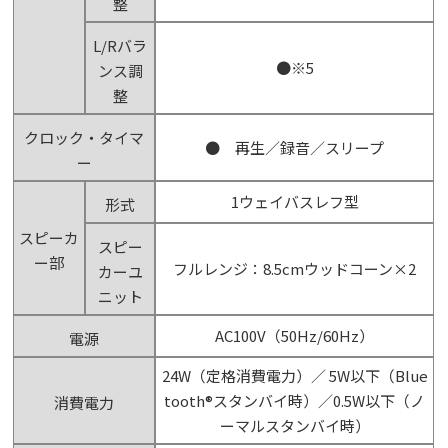
整
L/Rバラ
●※5
ンス調
整
クロック・タイマ
● 再生／録音／スリープ
ー
1ウェイバスレフ型
形式
スピーカ
スピー
ー部
フルレンジ：8.5cmウッドコーン×2
カーユ
ニット
AC100V（50Hz/60Hz）
電源
24W（定格消費電力）／ 5W以下（Blue
tooth®スタンバイ時）／0.5W以下（ノ
消費電力
ーマルスタンバイ時）