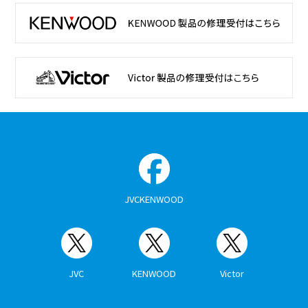
JVCKENWOOD
JVC
KENWOOD
Victor