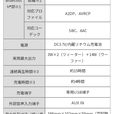
Bluetoot
距離
※2
h®部
※1
対応プロ
A2DP、AVRCP
ファイル
対応コー
SBC、AAC
デック
DC3.7V/内蔵リチウム充電池
電源
3W×2（ツィーター）＋14W（ウー
実用最大出力
ファー）
約15時間
連続再生時間
※3
約4時間
充電時間
※3
専用USB端子
充電端子
AUX IN
外部音声入力端子
166mm×102mm×50mm（突起物