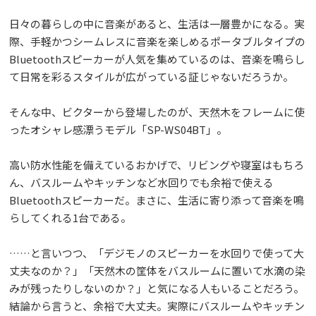
日々の暮らしの中に音楽があると、生活は一層豊かになる。実
際、手軽かつシームレスに音楽を楽しめるポータブルタイプの
Bluetoothスピーカーが人気を集めているのは、音楽を鳴らし
て日常を彩るスタイルが広がっている証じゃないだろうか。
そんな中、ビクターから登場したのが、天然木をフレームに使
ったオシャレ感漂うモデル「SP-WS04BT」。
高い防水性能を備えているおかげで、リビングや寝室はもちろ
ん、バスルームやキッチンなど水回りでも余裕で使える
Bluetoothスピーカーだ。まさに、生活に寄り添って音楽を鳴
らしてくれる1台である。
……と言いつつ、「デジモノのスピーカーを水回りで使って大
丈夫なのか？」「天然木の筐体をバスルームに置いて水滴の染
みが残ったりしないのか？」と気になる人もいることだろう。
結論から言うと、余裕で大丈夫。実際にバスルームやキッチン