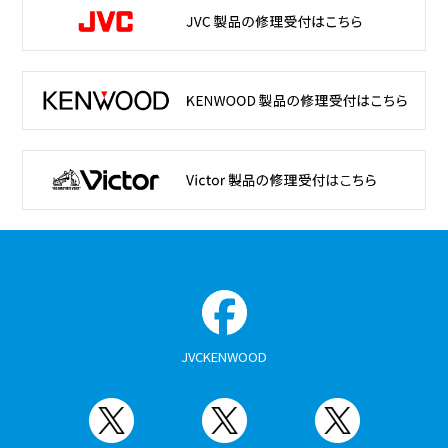
JVCKENWOOD