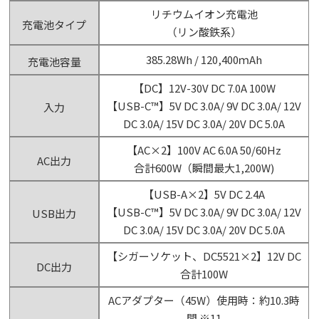
リチウムイオン充電池
充電池タイプ
（リン酸鉄系）
385.28Wh / 120,400ｍAh
充電池容量
【DC】12V-30V DC 7.0A 100W
【USB-C™】5V DC 3.0A/ 9V DC 3.0A/ 12V
入力
DC 3.0A/ 15V DC 3.0A/ 20V DC 5.0A
【AC×2】100V AC 6.0A 50/60Hz
AC出力
合計600W（瞬間最大1,200W)
【USB-A×2】5V DC 2.4A
【USB-C™】5V DC 3.0A/ 9V DC 3.0A/ 12V
USB出力
DC 3.0A/ 15V DC 3.0A/ 20V DC 5.0A
【シガーソケット、DC5521×2】12V DC
DC出力
合計100W
ACアダプター（45W）使用時：約10.3時
間 ※11