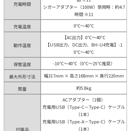
充電時間
シガーアダプター（100W）使用時：約4.7
時間 ※11
0℃～40℃
充電温度
【AC出力】0℃～40℃
【USB出力、DC出力、BH-U4充電】-1
動作温度
0℃～40℃
-10℃～40℃（0℃～25℃推奨）
保管温度
幅317mm × 高さ168mm × 奥行220mm
最大外形寸法
約5.8kg
質量
ACアダプター（1個）
充電用USB（Type-C－Type-C）ケーブル
（1本）
充電用USB（Type-A－Type-C）ケーブル
（1本）
付属品