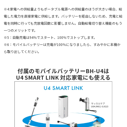
※4:家電への供給量よりもポータブル電源への供給量のほうが大きい場合、給
電した電力を直接家電に供給します。バッテリーを経由しないため、充電と給
電を同時に行っても充放電回数に影響しません。自動給電切り替え機能のもう
一つのメリットです。
※5：自動充電は94％でスタート、100％でストップします。
※6：モバイルバッテリーは充電が100％になりましたら、すみやかに本機か
ら取り出してください。
付属のモバイルバッテリーBH-U4は
U4 SMART LINK 対応家電にも使える