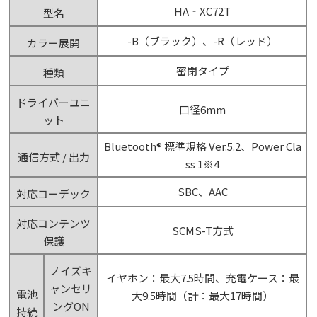
HA‐XC72T
型名
-B（ブラック）、-R（レッド）
カラー展開
密閉タイプ
種類
ドライバーユニ
口径6mm
ット
Bluetooth® 標準規格 Ver.5.2、Power Cla
通信方式 / 出力
ss 1※4
SBC、AAC
対応コーデック
対応コンテンツ
SCMS-T方式
保護
ノイズキ
イヤホン：最大7.5時間、充電ケース：最
ャンセリ
電池
大9.5時間（計：最大17時間）
ングON
持続