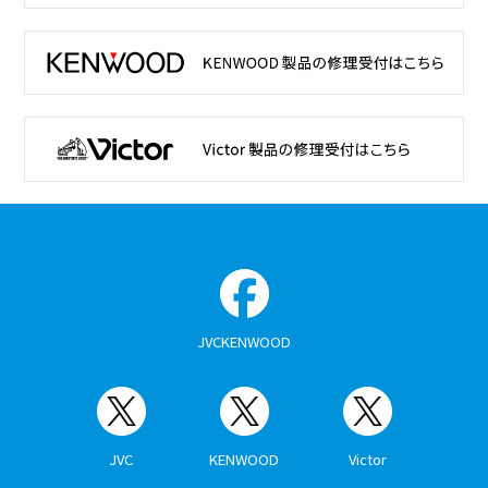
JVCKENWOOD
JVC
KENWOOD
Victor