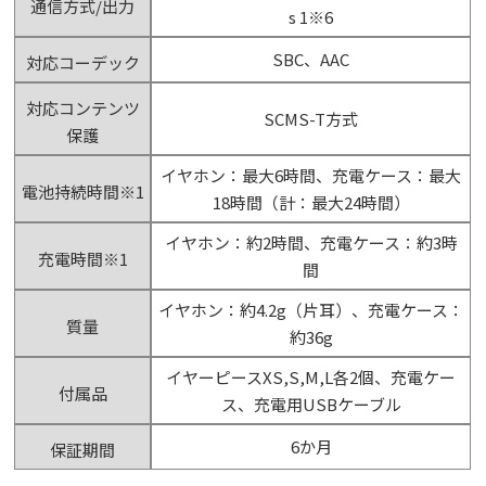
通信方式/出力
s 1※6
SBC、AAC
対応コーデック
対応コンテンツ
SCMS-T方式
保護
イヤホン：最大6時間、充電ケース：最大
電池持続時間※1
18時間（計：最大24時間）
イヤホン：約2時間、充電ケース：約3時
充電時間※1
間
イヤホン：約4.2g（片耳）、充電ケース：
質量
約36g
イヤーピースXS,S,M,L各2個、充電ケー
付属品
ス、充電用USBケーブル
6か月
保証期間