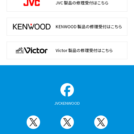
JVCKENWOOD