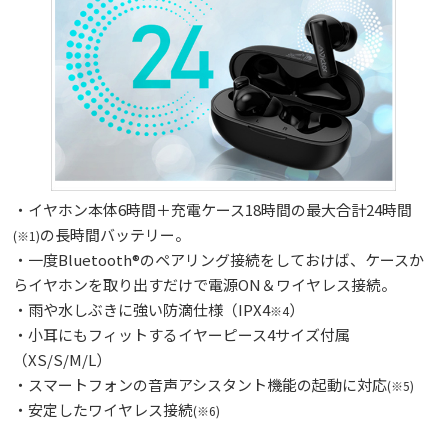
・イヤホン本体6時間＋充電ケース18時間の最大合計24時間
の長時間バッテリー。
(※1)
・一度Bluetooth®のペアリング接続をしておけば、ケースか
らイヤホンを取り出すだけで電源ON＆ワイヤレス接続。
・雨や水しぶきに強い防滴仕様（IPX4
）
※4
・小耳にもフィットするイヤーピース4サイズ付属
（XS/S/M/L）
・スマートフォンの音声アシスタント機能の起動に対応
(※5)
・安定したワイヤレス接続
(※6)