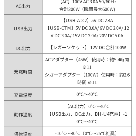
【AC】100V AC 3.0A 50/60Hz
AC出力
合計300W（瞬間最大600W)
【USB-A×2】5V DC 2.4A
【USB-CTM】5V DC 3.0A/ 9V DC 3.0A/ 12
USB出力
V DC 3.0A/ 15V DC 3.0A/ 20V DC 5.0A
【シガーソケット】 12V DC 合計100W
DC出力
ACアダプター（45W）使用時：約5.4時間
※11
充電時間
シガーアダプター（100W）使用時：約2.6
時間 ※11
0℃～40℃
充電温度
【AC出力】0℃～40℃
【USB出力、DC出力、BH-U4充電】-1
動作温度
0℃～40℃
-10℃～40℃（0℃～25℃推奨）
保管温度