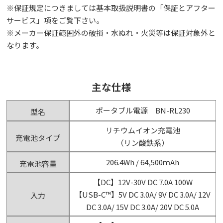
※保証規定につきましては基本取扱説明書の「保証とアフター
サービス」項をご覧下さい。
※メーカー保証範囲外の破損・水ぬれ・火災等は保証対象外と
なります。
主な仕様
ポータブル電源 BN-RL230
型名
リチウムイオン充電池
充電池タイプ
（リン酸鉄系）
206.4Wh / 64,500ｍAh
充電池容量
【DC】12V-30V DC 7.0A 100W
【USB-C™】5V DC 3.0A/ 9V DC 3.0A/ 12V
入力
DC 3.0A/ 15V DC 3.0A/ 20V DC 5.0A