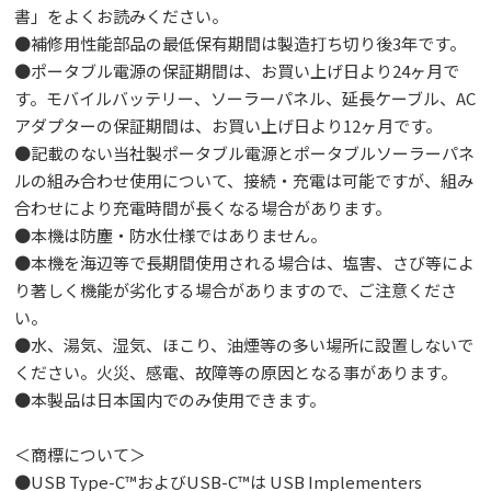
書」をよくお読みください。
●補修用性能部品の最低保有期間は製造打ち切り後3年です。
●ポータブル電源の保証期間は、お買い上げ日より24ヶ月で
す。モバイルバッテリー、ソーラーパネル、延長ケーブル、AC
アダプターの保証期間は、お買い上げ日より12ヶ月です。
●記載のない当社製ポータブル電源とポータブルソーラーパネ
ルの組み合わせ使用について、接続・充電は可能ですが、組み
合わせにより充電時間が長くなる場合があります。
●本機は防塵・防水仕様ではありません。
●本機を海辺等で長期間使用される場合は、塩害、さび等によ
り著しく機能が劣化する場合がありますので、ご注意くださ
い。
●水、湯気、湿気、ほこり、油煙等の多い場所に設置しないで
ください。火災、感電、故障等の原因となる事があります。
●本製品は日本国内でのみ使用できます。
＜商標について＞
●USB Type-C™およびUSB-C™は USB Implementers