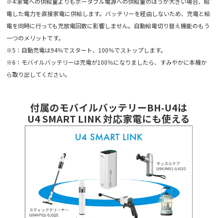
※4:家電への供給量よりもポータブル電源への供給量のほうが大きい場合、給
電した電力を直接家電に供給します。バッテリーを経由しないため、充電と給
電を同時に行っても充放電回数に影響しません。自動給電切り替え機能のもう
一つのメリットです。
※5：自動充電は94％でスタート、100％でストップします。
※6：モバイルバッテリーは充電が100％になりましたら、すみやかに本機か
ら取り出してください。
付属のモバイルバッテリーBH-U4は
U4 SMART LINK 対応家電にも使える