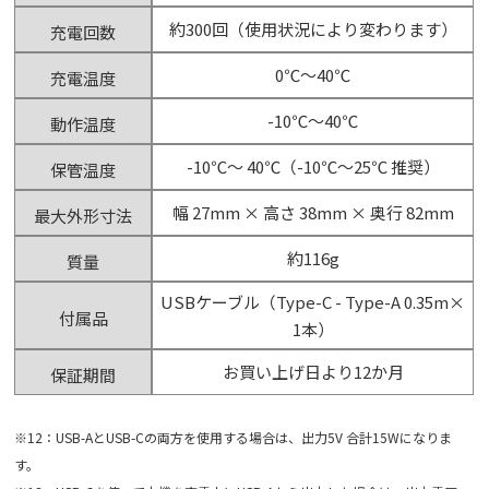
約300回（使用状況により変わります）
充電回数
0℃～40℃
充電温度
-10℃～40℃
動作温度
-10℃～ 40℃（-10℃～25℃ 推奨）
保管温度
幅 27mm × 高さ 38mm × 奥行 82mm
最大外形寸法
約116g
質量
USBケーブル（Type-C - Type-A 0.35m×
付属品
1本）
お買い上げ日より12か月
保証期間
※12：USB-AとUSB-Cの両方を使用する場合は、出力5V 合計15Wになりま
す。