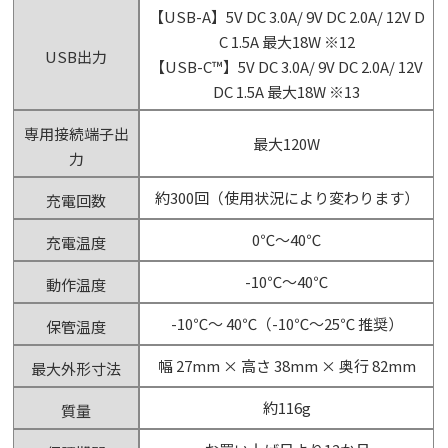
【USB-A】5V DC 3.0A/ 9V DC 2.0A/ 12V D
C 1.5A 最大18W ※12
USB出力
【USB-C™】5V DC 3.0A/ 9V DC 2.0A/ 12V
DC 1.5A 最大18W ※13
専用接続端子出
最大120W
力
約300回（使用状況により変わります）
充電回数
0℃～40℃
充電温度
-10℃～40℃
動作温度
-10℃～ 40℃（-10℃～25℃ 推奨）
保管温度
幅 27mm × 高さ 38mm × 奥行 82mm
最大外形寸法
約116g
質量