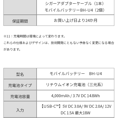
シガーアダプターケーブル（1本）
モバイルバッテリーBH-U4（2個）
お買い上げ日より24か月
保証期間
※11：充電時間は環境によって変わります。
これらの仕様およびデザインは、技術開発にともない予告なく変更になる場合
があります。
モバイルバッテリー BH-U4
型名
リチウムイオン充電池（三元系）
充電池タイプ
4,000ｍAh / 3.7V DC 14.8Wh
充電池容量
【USB-C™】5V DC 3.0A/ 9V DC 2.0A/ 12V
入力
DC 1.5A 最大18W