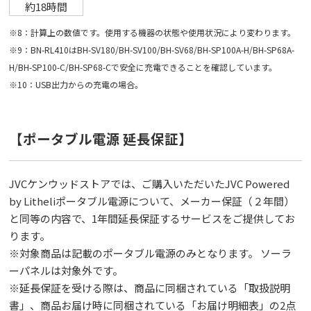
約18時間
※8：計算上の数値です。使用する機器の状態や使用状況により変わります。
※9：BN-RL410はBH-SV180/BH-SV100/BH-SV68/BH-SP100A-H/BH-SP68A-
H/BH-SP100-C/BH-SP68-Cで安全に充電できることを確認しています。
※10：USB出力からの充電の場合。
【ポータブル電源 延⻑保証】
JVCケンウッドストアでは、ご購入いただいたJVC Powered
by Litheliポータブル電源について、メーカー保証（２年間）
と同等の内容で、1年間延⻑保証するサービスをご提供してお
ります。
※対象商品は記載のポータブル電源のみとなります。 ソーラ
ーパネルは対象外です。
※延⻑保証を受ける際は、商品に同梱されている「取扱説明
書」、商品お届け時に同梱されている「お届け明細表」の2点