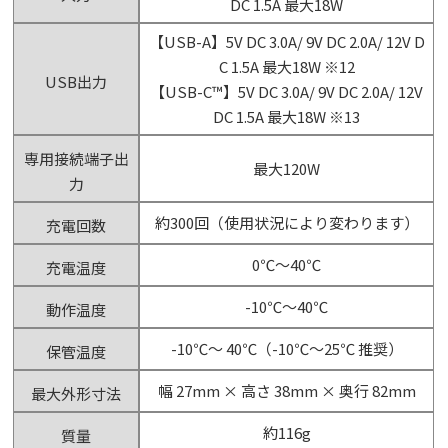
DC 1.5A 最大18W
【USB-A】5V DC 3.0A/ 9V DC 2.0A/ 12V D
C 1.5A 最大18W ※12
USB出力
【USB-C™】5V DC 3.0A/ 9V DC 2.0A/ 12V
DC 1.5A 最大18W ※13
専用接続端子出
最大120W
力
約300回（使用状況により変わります）
充電回数
0℃～40℃
充電温度
-10℃～40℃
動作温度
-10℃～ 40℃（-10℃～25℃ 推奨）
保管温度
幅 27mm × 高さ 38mm × 奥行 82mm
最大外形寸法
約116g
質量