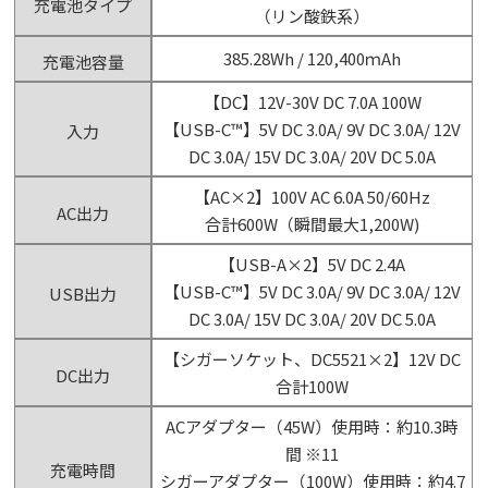
充電池タイプ
（リン酸鉄系）
385.28Wh / 120,400ｍAh
充電池容量
【DC】12V-30V DC 7.0A 100W
【USB-C™】5V DC 3.0A/ 9V DC 3.0A/ 12V
入力
DC 3.0A/ 15V DC 3.0A/ 20V DC 5.0A
【AC×2】100V AC 6.0A 50/60Hz
AC出力
合計600W（瞬間最大1,200W)
【USB-A×2】5V DC 2.4A
【USB-C™】5V DC 3.0A/ 9V DC 3.0A/ 12V
USB出力
DC 3.0A/ 15V DC 3.0A/ 20V DC 5.0A
【シガーソケット、DC5521×2】12V DC
DC出力
合計100W
ACアダプター（45W）使用時：約10.3時
間 ※11
充電時間
シガーアダプター（100W）使用時：約4.7