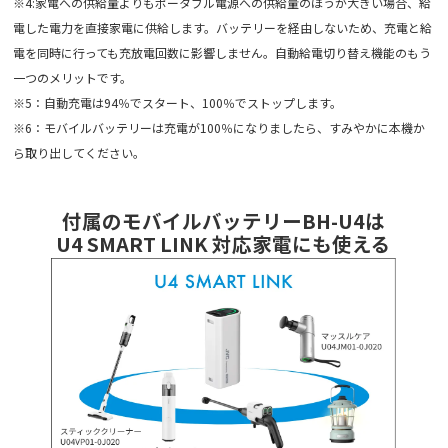
※4:家電への供給量よりもポータブル電源への供給量のほうが大きい場合、給
電した電力を直接家電に供給します。バッテリーを経由しないため、充電と給
電を同時に行っても充放電回数に影響しません。自動給電切り替え機能のもう
一つのメリットです。
※5：自動充電は94％でスタート、100％でストップします。
※6：モバイルバッテリーは充電が100％になりましたら、すみやかに本機か
ら取り出してください。
付属のモバイルバッテリーBH-U4は
U4 SMART LINK 対応家電にも使える