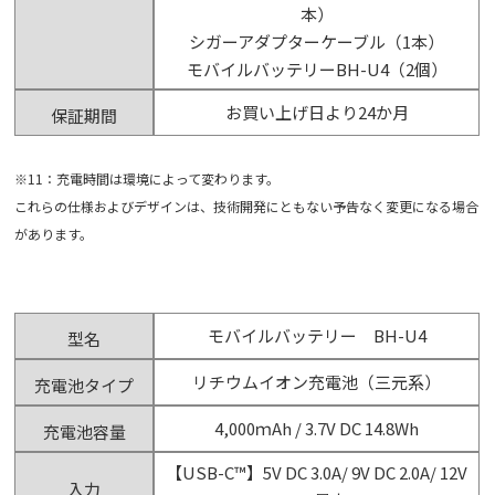
本）
シガーアダプターケーブル（1本）
モバイルバッテリーBH-U4（2個）
お買い上げ日より24か月
保証期間
※11：充電時間は環境によって変わります。
これらの仕様およびデザインは、技術開発にともない予告なく変更になる場合
があります。
モバイルバッテリー BH-U4
型名
リチウムイオン充電池（三元系）
充電池タイプ
4,000ｍAh / 3.7V DC 14.8Wh
充電池容量
【USB-C™】5V DC 3.0A/ 9V DC 2.0A/ 12V
入力