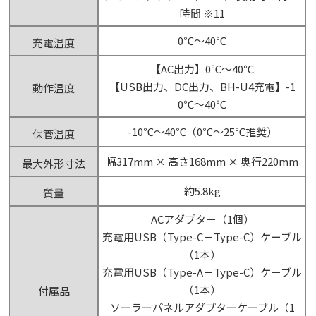
時間 ※11
0℃～40℃
充電温度
【AC出力】0℃～40℃
【USB出力、DC出力、BH-U4充電】-1
動作温度
0℃～40℃
-10℃～40℃（0℃～25℃推奨）
保管温度
幅317mm × 高さ168mm × 奥行220mm
最大外形寸法
約5.8kg
質量
ACアダプター（1個）
充電用USB（Type-C－Type-C）ケーブル
（1本）
充電用USB（Type-A－Type-C）ケーブル
（1本）
付属品
ソーラーパネルアダプターケーブル（1