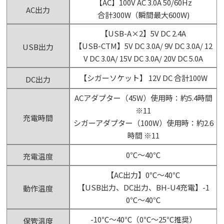
【AC】100V AC 3.0A 50/60Hz
AC出力
合計300W（瞬間最大600W)
【USB-A×2】5V DC 2.4A
【USB-CTM】5V DC 3.0A/ 9V DC 3.0A/ 12
USB出力
V DC 3.0A/ 15V DC 3.0A/ 20V DC 5.0A
【シガーソケット】 12V DC 合計100W
DC出力
ACアダプター（45W）使用時：約5.4時間
※11
充電時間
シガーアダプター（100W）使用時：約2.6
時間 ※11
0℃～40℃
充電温度
【AC出力】0℃～40℃
【USB出力、DC出力、BH-U4充電】-1
動作温度
0℃～40℃
-10℃～40℃（0℃～25℃推奨）
保管温度