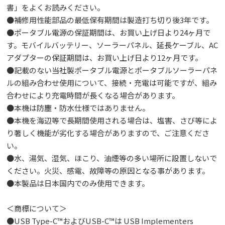
書」をよくお読みください。
●補修用性能部品の最低保有期間は製造打ち切り後3年です。
●ポータブル電源の保証期間は、お買い上げ日より24ヶ月で
す。モバイルバッテリー、ソーラーパネル、延長ケーブル、AC
アダプターの保証期間は、お買い上げ日より12ヶ月です。
●記載のない当社製ポータブル電源とポータブルソーラーパネ
ルの組み合わせ使用について、接続・充電は可能ですが、組み
合わせにより充電時間が長くなる場合があります。
●本機は防塵・防水仕様ではありません。
●本機を海辺等で長期間使用される場合は、塩害、さび等によ
り著しく機能が劣化する場合がありますので、ご注意くださ
い。
●水、湯気、湿気、ほこり、油煙等の多い場所に設置しないで
ください。火災、感電、故障等の原因となる事があります。
●本製品は日本国内でのみ使用できます。
＜商標について＞
●USB Type-C™およびUSB-C™は USB Implementers