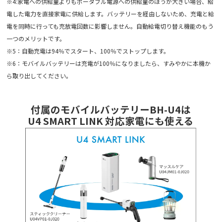
※4:家電への供給量よりもポータブル電源への供給量のほうが大きい場合、給
電した電力を直接家電に供給します。バッテリーを経由しないため、充電と給
電を同時に行っても充放電回数に影響しません。自動給電切り替え機能のもう
一つのメリットです。
※5：自動充電は94％でスタート、100％でストップします。
※6：モバイルバッテリーは充電が100％になりましたら、すみやかに本機か
ら取り出してください。
付属のモバイルバッテリーBH-U4は
U4 SMART LINK 対応家電にも使える