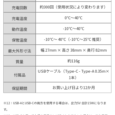
約300回（使用状況により変わります）
充電回数
0℃～40℃
充電温度
-10℃～40℃
動作温度
-10℃～ 40℃（-10℃～25℃ 推奨）
保管温度
幅 27mm × 高さ 38mm × 奥行 82mm
最大外形寸法
約116g
質量
USBケーブル（Type-C - Type-A 0.35m×
付属品
1本）
お買い上げ日より12か月
保証期間
※12：USB-AとUSB-Cの両方を使用する場合は、出力5V 合計15Wになりま
す。