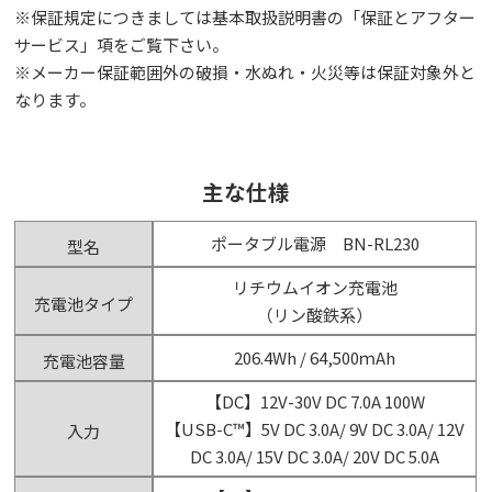
※保証規定につきましては基本取扱説明書の「保証とアフター
サービス」項をご覧下さい。
※メーカー保証範囲外の破損・水ぬれ・火災等は保証対象外と
なります。
主な仕様
ポータブル電源 BN-RL230
型名
リチウムイオン充電池
充電池タイプ
（リン酸鉄系）
206.4Wh / 64,500ｍAh
充電池容量
【DC】12V-30V DC 7.0A 100W
【USB-C™】5V DC 3.0A/ 9V DC 3.0A/ 12V
入力
DC 3.0A/ 15V DC 3.0A/ 20V DC 5.0A