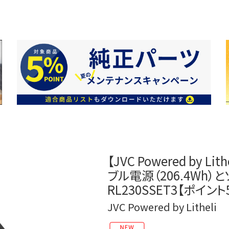
【JVC Powered by
ブル電源（206.4Wh）
RL230SSET3【ポイン
JVC Powered by Litheli