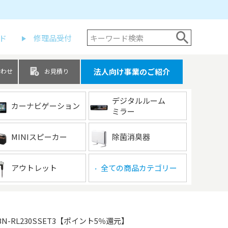
ド
修理品受付
法人向け事業のご紹介
合わせ
お見積り
デジタルルーム
カーナビゲーション
ミラー
MINIスピーカー
除菌消臭器
アウトレット
全ての商品カテゴリー
▶
BN-RL230SSET3【ポイント5％還元】