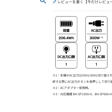
レビューを書く【今だけレビュ
※1：本機のAC出力は50Hz/60Hz切り
続する際にAC出力ボタンを長押しして切り
※2：ACアダプター使用時。
※3：対応機種 BH-SP100A-H、BH-SP68A-H、