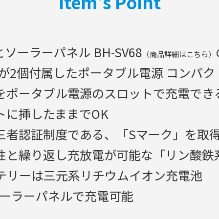
Item's Point
とソーラーパネル BH-SV68
（商品詳細はこちら）
4が2個付属したポータブル電源 コンパクトモ
をポータブル電源のスロットで充電でき
トに挿したままでOK
三者認証制度である、「Sマーク」を取
性と繰り返し充放電が可能な「リン酸鉄
テリーは三元系リチウムイオン充電池
ブルソーラーパネルで充電可能