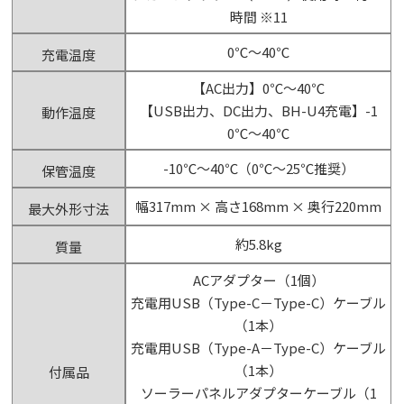
時間 ※11
0℃～40℃
充電温度
【AC出力】0℃～40℃
【USB出力、DC出力、BH-U4充電】-1
動作温度
0℃～40℃
-10℃～40℃（0℃～25℃推奨）
保管温度
幅317mm × 高さ168mm × 奥行220mm
最大外形寸法
約5.8kg
質量
ACアダプター（1個）
充電用USB（Type-C－Type-C）ケーブル
（1本）
充電用USB（Type-A－Type-C）ケーブル
（1本）
付属品
ソーラーパネルアダプターケーブル（1