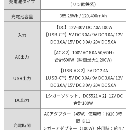
充電池タイプ
（リン酸鉄系）
385.28Wh / 120,400ｍAh
充電池容量
【DC】12V-30V DC 7.0A 100W
【USB-C™】5V DC 3.0A/ 9V DC 3.0A/ 12V
入力
DC 3.0A/ 15V DC 3.0A/ 20V DC 5.0A
【AC×2】100V AC 6.0A 50/60Hz
AC出力
合計600W（瞬間最大1,200W)
【USB-A×2】5V DC 2.4A
【USB-C™】5V DC 3.0A/ 9V DC 3.0A/ 12V
USB出力
DC 3.0A/ 15V DC 3.0A/ 20V DC 5.0A
【シガーソケット、DC5521×2】12V DC
DC出力
合計100W
ACアダプター（45W）使用時：約10.3時
間 ※11
充電時間
シガーアダプター（100W）使用時：約4.7