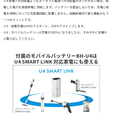
※4:家電への供給量よりもポータブル電源への供給量のほうが大きい場合、給
電した電力を直接家電に供給します。バッテリーを経由しないため、充電と給
電を同時に行っても充放電回数に影響しません。自動給電切り替え機能のもう
一つのメリットです。
※5：自動充電は94％でスタート、100％でストップします。
※6：モバイルバッテリーは充電が100％になりましたら、すみやかに本機か
ら取り出してください。
付属のモバイルバッテリーBH-U4は
U4 SMART LINK 対応家電にも使える