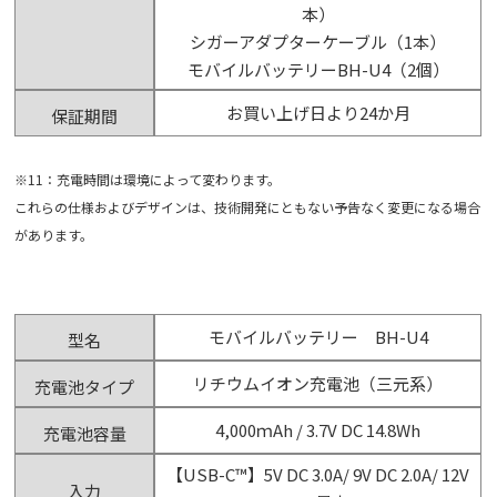
本）
シガーアダプターケーブル（1本）
モバイルバッテリーBH-U4（2個）
お買い上げ日より24か月
保証期間
※11：充電時間は環境によって変わります。
これらの仕様およびデザインは、技術開発にともない予告なく変更になる場合
があります。
モバイルバッテリー BH-U4
型名
リチウムイオン充電池（三元系）
充電池タイプ
4,000ｍAh / 3.7V DC 14.8Wh
充電池容量
【USB-C™】5V DC 3.0A/ 9V DC 2.0A/ 12V
入力