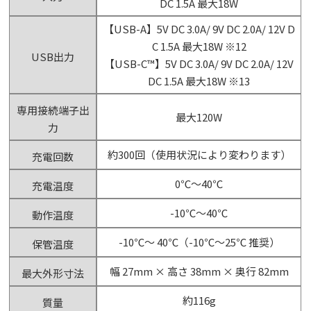
DC 1.5A 最大18W
【USB-A】5V DC 3.0A/ 9V DC 2.0A/ 12V D
C 1.5A 最大18W ※12
USB出力
【USB-C™】5V DC 3.0A/ 9V DC 2.0A/ 12V
DC 1.5A 最大18W ※13
専用接続端子出
最大120W
力
約300回（使用状況により変わります）
充電回数
0℃～40℃
充電温度
-10℃～40℃
動作温度
-10℃～ 40℃（-10℃～25℃ 推奨）
保管温度
幅 27mm × 高さ 38mm × 奥行 82mm
最大外形寸法
約116g
質量