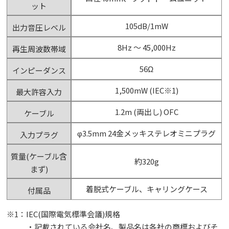
ット
105dB/1mW
出力音圧レベル
8Hz ～ 45,000Hz
再生周波数帯域
56Ω
インピーダンス
1,500mW (IEC※1)
最大許容入力
1.2m (両出し) OFC
ケーブル
φ3.5mm 24金メッキステレオミニプラグ
入力プラグ
質量(ケーブル含
約320g
まず)
着脱式ケーブル、キャリングケース
付属品
※1：IEC(国際電気標準会議)規格
・記載されている会社名、製品名は各社の商標およびそ