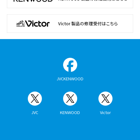
JVCKENWOOD
JVC
KENWOOD
Victor